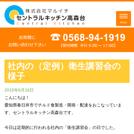
Toggle
navigation
MENU
コ
ン
テ
ン
ツ
社内の（定例）衛生講習会の
へ
様子
ス
キ
2015年6月16日
ッ
こんにちは！
プ
愛知県春日井市でチルド食製造・開発・配達をおこなっていま
す、セントラルキッチン高森台です。
今日は定期的に行われる社内の「衛生講習会」の日でした。