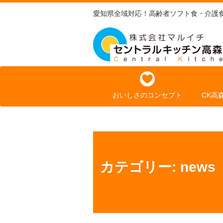
愛知県全域対応！高齢者ソフト食・介護
コ
ン
おいしさのコンセプト
CK高
テ
ン
ツ
へ
ス
キ
カテゴリー:
news
ッ
プ