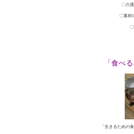
〇介護
〇素材
〇
「食べる
「生きるための食