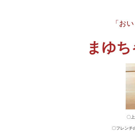
「おい
まゆち
〇上
〇フレンチ