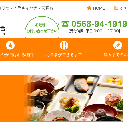
食はセントラルキッチン高森台
HOME
会
森台が選ばれる理由
お食事ができるまで
導入までの流