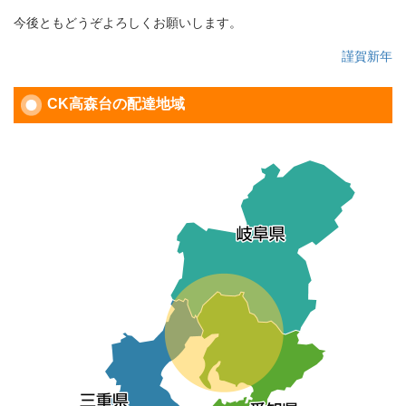
今後ともどうぞよろしくお願いします。
投
謹賀新年
稿
ナ
CK高森台の配達地域
ビ
ゲ
ー
シ
ョ
ン