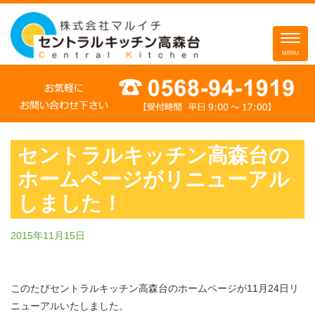
Toggle
navigation
MENU
コ
ン
テ
ン
ツ
セントラルキッチン高森台の
へ
ホームページがリニューアル
ス
キ
しました！
ッ
プ
2015年11月15日
このたびセントラルキッチン高森台のホームページが11月24日リ
ニ
ューアルいたしました。